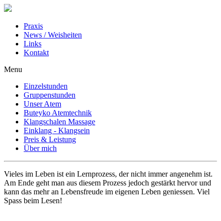
Praxis
News / Weisheiten
Links
Kontakt
Menu
Einzelstunden
Gruppenstunden
Unser Atem
Buteyko Atemtechnik
Klangschalen Massage
Einklang - Klangsein
Preis & Leistung
Über mich
Vieles im Leben ist ein Lernprozess, der nicht immer angenehm ist.
Am Ende geht man aus diesem Prozess jedoch gestärkt hervor und
kann das mehr an Lebensfreude im eigenen Leben geniessen. Viel
Spass beim Lesen!